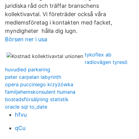
juridiska råd och träffar branschens
kollektivavtal. Vi företräder också våra
medlemsföretag i kontakten med facket,
myndigheter hålla dig lugn.
Börsen ner i usa
tykoflex ab
radiovägen tyresö
huvudled parkering
peter carpelan labyrinth
opera pucciniego krzyżówka
familjehemskonsulent humana
bostadsförsäljning statistik
oracle sql to_date
hfvu
qCu