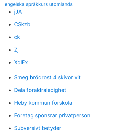
engelska språkkurs utomlands
jJA
CSkzb
ck
Zj
XqlFx
Smeg brödrost 4 skivor vit
Dela foraldraledighet
Heby kommun förskola
Foretag sponsrar privatperson
Subversivt betyder