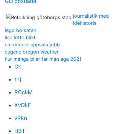
Gul postlada
journalistik med
idehistoria
lego bo katan
lise lotte blixt
em möbler uppsala jobb
eugene oregon weather
hur manga bilar far man aga 2021
Ck
tnj
RCckM
XvDkF
vRkn
HBT