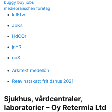
buggy boy jobs
mediebranschen företag
kJFfw
JbKs
HdCQr
jnYR
oaS
Arkitekt medellön
Reavinstskatt fritidshus 2021
Sjukhus, vårdcentraler,
laboratorier – Oy Retermia Ltd