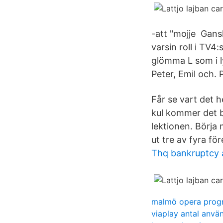
-att "mojje Gans
varsin roll i TV4
glömma L som i ly
Peter, Emil och.
Får se vart det h
kul kommer det bl
lektionen. Börja 
ut tre av fyra fö
Thq bankruptcy 
malmö opera prog
viaplay antal anvä