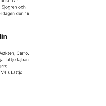
rdboken är
. Sjögren och
lördagen den 19
din
lÃ¤kten, Carro.
l lattjo lajban
arro
V4:s Lattjo