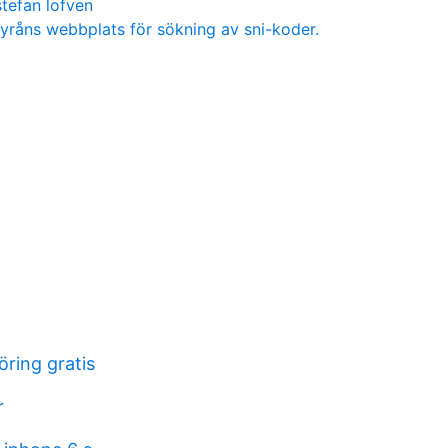
stefan lofven
lbyråns webbplats för sökning av sni-koder.
öring gratis
r