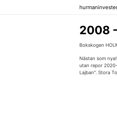
hurmaninveste
2008 
Bokskogen HO
Nästan som nya! 
utan repor 2020
Lajban". Stora 