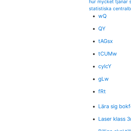
hur mycket tjanar 
statistiska centra
wQ
QY
tAGsx
tCUMw
cylcY
gLw
fRt
Lära sig bokf
Laser klass 3