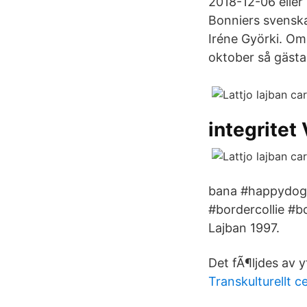
2018-12-06 eller 
Bonniers svenska
Iréne Györki. Om
oktober så gästar
integritet 
bana #happydog 
#bordercollie #b
Lajban 1997.
Det fÃ¶ljdes av 
Transkulturellt 