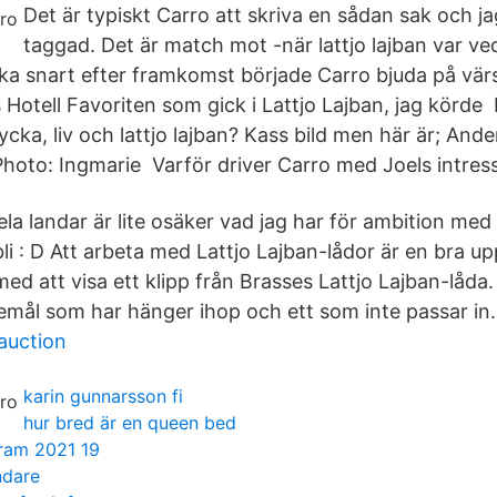
Det är typiskt Carro att skriva en sådan sak och ja
taggad. Det är match mot -när lattjo lajban var v
ka snart efter framkomst började Carro bjuda på vär
:s Hotell Favoriten som gick i Lattjo Lajban, jag körde
cka, liv och lattjo lajban? Kass bild men här är; Ander
 Photo: Ingmarie Varför driver Carro med Joels intres
ela landar är lite osäker vad jag har för ambition me
i : D Att arbeta med Lattjo Lajban-lådor är en bra up
med att visa ett klipp från Brasses Lattjo Lajban-låda
remål som har hänger ihop och ett som inte passar in.
auction
karin gunnarsson fi
hur bred är en queen bed
ram 2021 19
ndare