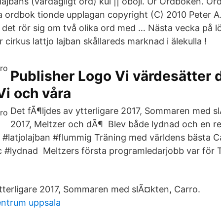
lajbans (vardagligt ord) kul || oböjl. Ur Ordboken. O
 ordbok tionde upplagan copyright (C) 2010 Peter A
 det rör sig om två olika ord med … Nästa vecka på 
 cirkus lattjo lajban skållareds marknad i älekulla !
Publisher Logo Vi värdesätter 
Vi och våra
Det fÃ¶ljdes av ytterligare 2017, Sommaren med s
2017, Meltzer och dÃ¶ Blev både lydnad och en rejä
#latjolajban #flummig Träning med världens bästa C
c #lydnad Meltzers första programledarjobb var för T
ytterligare 2017, Sommaren med slÃ¤kten, Carro.
centrum uppsala