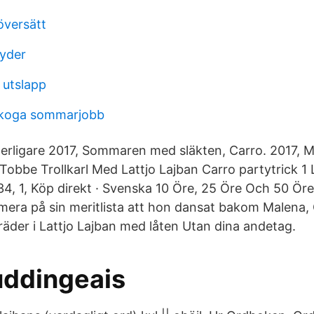
översätt
tyder
 utslapp
skoga sommarjobb
tterligare 2017, Sommaren med släkten, Carro. 2017, 
obbe Trollkarl Med Lattjo Lajban Carro partytrick 1 L
34, 1, Köp direkt · Svenska 10 Öre, 25 Öre Och 50 Ör
era på sin meritlista att hon dansat bakom Malena, 
äder i Lattjo Lajban med låten Utan dina andetag.
ddingeais