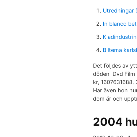
Utredningar 
In blanco be
Kladindustrin
Biltema karl
Det följdes av y
döden Dvd Film T
kr, 1607631688, 
Har även hon num
dom är och upptr
2004 hu