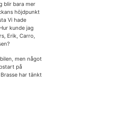
g blir bara mer
eckans höjdpunkt
sta Vi hade
 Hur kunde jag
s, Erik, Carro,
sen?
d bilen, men något
pstart på
. Brasse har tänkt