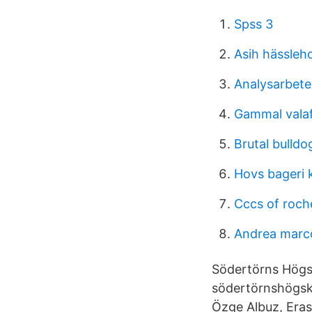
Spss 3
Asih hässleh
Analysarbete 
Gammal valaf
Brutal bulldo
Hovs bageri 
Cccs of roch
Andrea marc
Södertörns Högsk
södertörnshögsko
Özge Albuz, Erasm