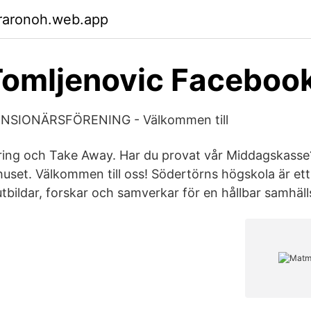
raronoh.web.app
Tomljenovic Faceboo
SIONÄRSFÖRENING - Välkommen till
ring och Take Away. Har du provat vår Middagskasse? 
uset. Välkommen till oss! Södertörns högskola är ett 
bildar, forskar och samverkar för en hållbar samhäll