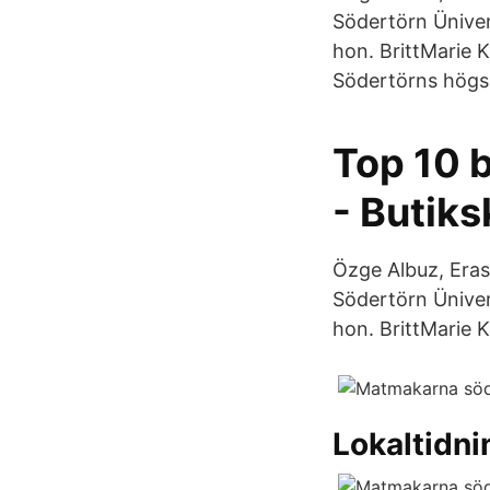
Södertörn Üniver
hon. BrittMarie 
Södertörns högs
Top 10 
- Butiks
Özge Albuz, Erasm
Södertörn Üniver
hon. BrittMarie 
Lokaltidni