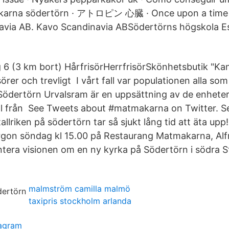
akarna södertörn · アトロピン 心臓 · Once upon a time 
avia AB. Kavo Scandinavia ABSödertörns högskola Es
 6 (3 km bort) HårfrisörHerrfrisörSkönhetsbutik "Kan
sörer och trevligt I vårt fall var populationen alla so
dertörn Urvalsram är en uppsättning av de enheter 
al från See Tweets about #matmakarna on Twitter. S
allriken på södertörn tar så sjukt lång tid att äta u
gon söndag kl 15.00 på Restaurang Matmakarna, Alfr
entera visionen om en ny kyrka på Södertörn i södra 
n
malmström camilla malmö
taxipris stockholm arlanda
tagram