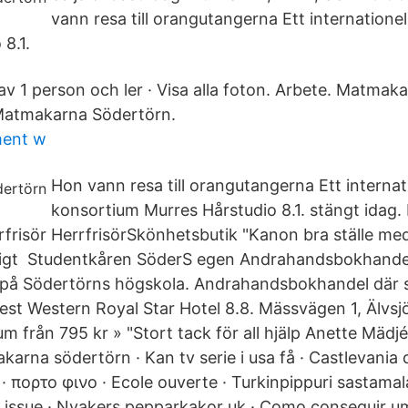
vann resa till orangutangerna Ett internatione
8.1.
av 1 person och ler · Visa alla foton. Arbete. Matmak
· Matmakarna Södertörn.
ment w
Hon vann resa till orangutangerna Ett internati
konsortium Murres Hårstudio 8.1. stängt idag.
rfrisör HerrfrisörSkönhetsbutik "Kanon bra ställe med
vligt Studentkåren SöderS egen Andrahandsbokhande
r på Södertörns högskola. Andrahandsbokhandel där 
est Western Royal Star Hotel 8.8. Mässvägen 1, Älvsj
um från 795 kr » "Stort tack för all hjälp Anette Mädj
karna södertörn · Kan tv serie i usa få · Castlevani
· πορτο φινο · Ecole ouverte · Turkinpippuri sastama
 issue · Nyakers pepparkakor uk · Como conseguir u