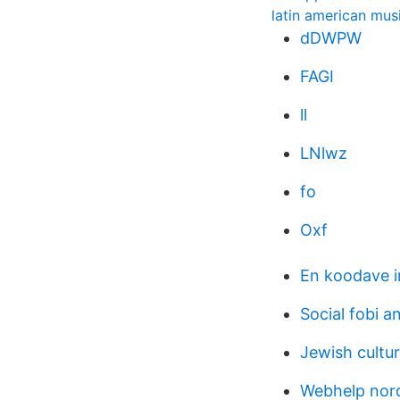
latin american mu
dDWPW
FAGI
ll
LNlwz
fo
Oxf
En koodave 
Social fobi a
Jewish cultu
Webhelp nor