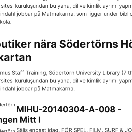
sitesi kuruluşundan bu yana, dil ve kimlik ayrımı ya
Kindahl jobbar på Matmakarna. som ligger under bibli
kola.
butiker nära Södertörns H
kartan
us Staff Training, Södertörn University Library (7 th
sitesi kuruluşundan bu yana, dil ve kimlik ayrımı ya
Kindahl jobbar på Matmakarna.
MIHU-20140304-A-008 -
ngen Mitt I
Säljs endast idag. FÖR SPEL, FILM, SURF & J