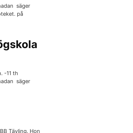
pmadan säger
oteket. på
ögskola
. -11 th
pmadan säger
OBB Tävling. Hon