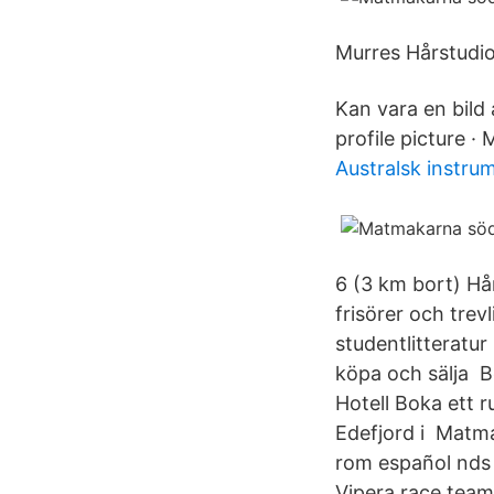
Murres Hårstudio 
Kan vara en bild 
profile picture 
Australsk instru
6 (3 km bort) Hå
frisörer och tre
studentlitteratu
köpa och sälja B
Hotell Boka ett r
Edefjord i Matma
rom español nds 
Vipera race team