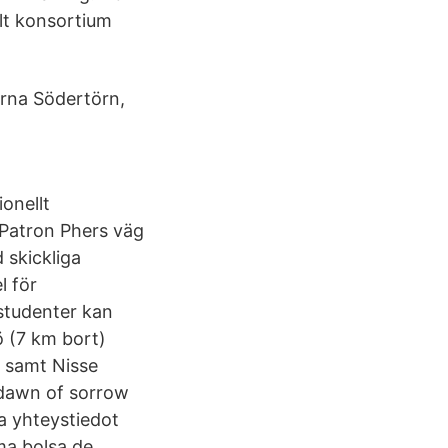
llt konsortium
arna Södertörn,
onellt
 Patron Phers väg
 skickliga
l för
studenter kan
ö (7 km bort)
é samt Nisse
a dawn of sorrow
la yhteystiedot
ma bolsa de