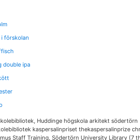
olm
i förskolan
fisch
g double ipa
kött
ester
o
olebibliotek, Huddinge högskola arkitekt södertörn
lebibliotek kaspersalinpriset thekaspersalinprize c
us Staff Training, Södertörn University Library (7 th