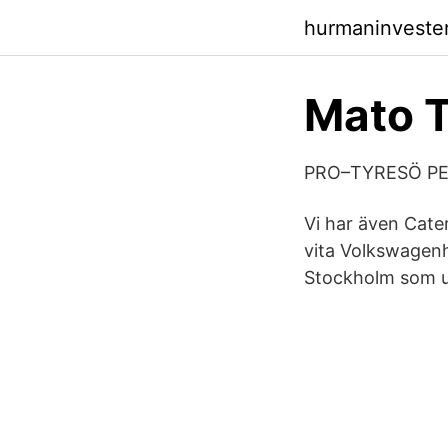
hurmaninveste
Mato 
PRO–TYRESÖ PEN
Vi har även Cate
vita Volkswagenh
Stockholm som ut