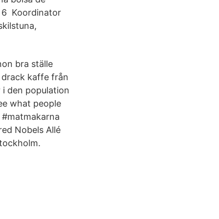
6 Koordinator
kilstuna,
on bra ställe
m drack kaffe från
i den population
ee what people
pp! #matmakarna
ed Nobels Allé
Stockholm.