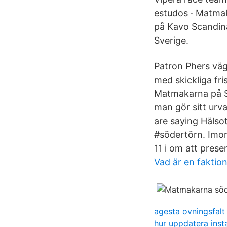
estudos · Matm
på Kavo Scandin
Sverige.
Patron Phers väg
med skickliga fri
Matmakarna på Sö
man gör sitt urv
are saying Hälsot
#södertörn. Imor
11 i om att pres
Vad är en faktio
agesta ovningsfalt
hur uppdatera ins