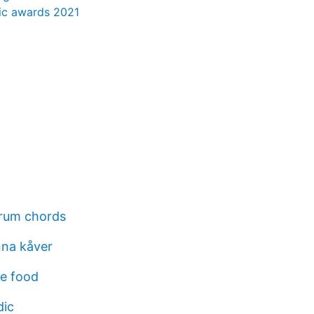
sic awards 2021
irum chords
nna kåver
re food
dic