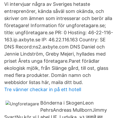
Vi intervjuar några av Sveriges hetaste
entreprenörer, kända såväl som okända, och
skriver om ämnen som intresserar och berör alla
företagare! Information för ungforetagare.se;
title: ungföretagare.se PR: 0 Hosting: 46-22-116-
163.ip.axbyte.se IP: 46.22.116.163 Country: SE
DNS Record:ns2.axbyte.com DNS Daniel och
Jennie Lindström, Greby Mejeri, hyllades med
priset Årets unga företagare.Paret förädlar
ekologisk mjölk, från Slänge gård, till ost, glass
med flera produkter. Domän namn och
webbsidor listas här, maila ditt bud.
Tre vänner checkar in på ett hotell
Bönderna i SkogenLeon
PehrsAndreas MullbornJimmy
SvartNu kör vi Label UF, Ludvika. ५३ जनाले मन