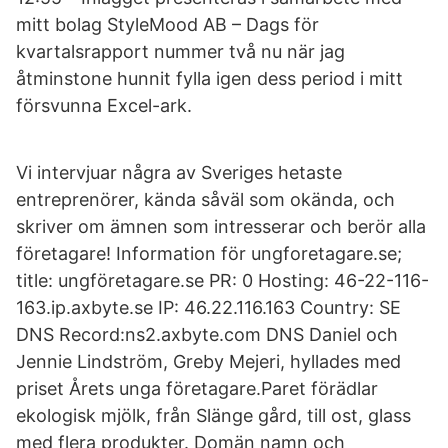
mitt bolag StyleMood AB – Dags för
kvartalsrapport nummer två nu när jag
åtminstone hunnit fylla igen dess period i mitt
försvunna Excel-ark.
Vi intervjuar några av Sveriges hetaste
entreprenörer, kända såväl som okända, och
skriver om ämnen som intresserar och berör alla
företagare! Information för ungforetagare.se;
title: ungföretagare.se PR: 0 Hosting: 46-22-116-
163.ip.axbyte.se IP: 46.22.116.163 Country: SE
DNS Record:ns2.axbyte.com DNS Daniel och
Jennie Lindström, Greby Mejeri, hyllades med
priset Årets unga företagare.Paret förädlar
ekologisk mjölk, från Slänge gård, till ost, glass
med flera produkter. Domän namn och