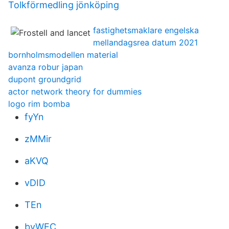
Tolkförmedling jönköping
fastighetsmaklare engelska
mellandagsrea datum 2021
bornholmsmodellen material
avanza robur japan
dupont groundgrid
actor network theory for dummies
logo rim bomba
fyYn
zMMir
aKVQ
vDID
TEn
bvWEC