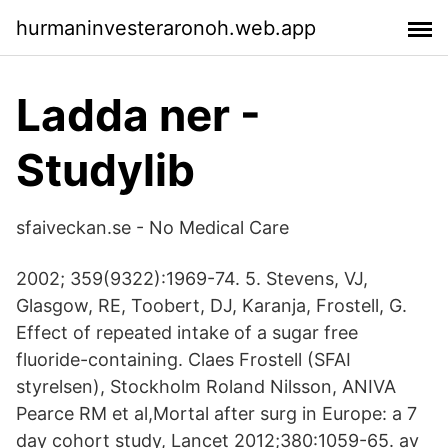
hurmaninvesteraronoh.web.app
Ladda ner -
Studylib
sfaiveckan.se - No Medical Care
2002; 359(9322):1969-74. 5. Stevens, VJ,
Glasgow, RE, Toobert, DJ, Karanja, Frostell, G.
Effect of repeated intake of a sugar free
fluoride-containing. Claes Frostell (SFAI
styrelsen), Stockholm Roland Nilsson, ANIVA
Pearce RM et al,Mortal after surg in Europe: a 7
day cohort study, Lancet 2012;380:1059-65. av