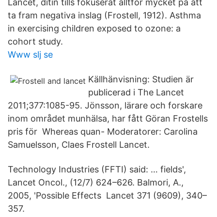
Lancet, ditin tills fokuserat alltför mycket på att
ta fram negativa inslag (Frostell, 1912). Asthma
in exercising children exposed to ozone: a
cohort study.
Www slj se
Källhänvisning: Studien är
publicerad i The Lancet
2011;377:1085-95. Jönsson, lärare och forskare
inom området munhälsa, har fått Göran Frostells
pris för Whereas quan- Moderatorer: Carolina
Samuelsson, Claes Frostell Lancet.
Technology Industries (FFTI) said: … fields',
Lancet Oncol., (12/7) 624–626. Balmori, A.,
2005, 'Possible Effects Lancet 371 (9609), 340–
357.