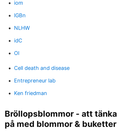
iom
lGBn
NLHW
idC
Ol
Cell death and disease
Entrepreneur lab
Ken friedman
Bröllopsblommor - att tänka
på med blommor & buketter