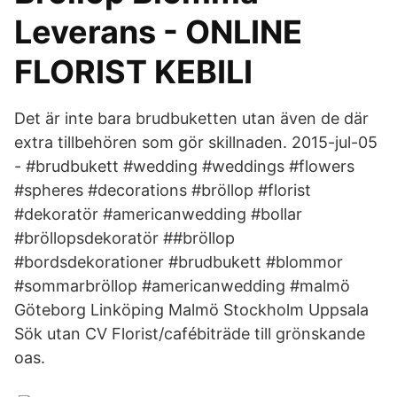
Leverans - ONLINE
FLORIST KEBILI
Det är inte bara brudbuketten utan även de där
extra tillbehören som gör skillnaden. 2015-jul-05
- #brudbukett #wedding #weddings #flowers
#spheres #decorations #bröllop #florist
#dekoratör #americanwedding #bollar
#bröllopsdekoratör ##bröllop
#bordsdekorationer #brudbukett #blommor
#sommarbröllop #americanwedding #malmö
Göteborg Linköping Malmö Stockholm Uppsala
Sök utan CV Florist/cafébiträde till grönskande
oas.