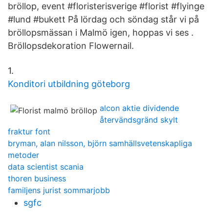
bröllop, event #floristerisverige #florist #flyinge
#lund #bukett På lördag och söndag står vi på
bröllopsmässan i Malmö igen, hoppas vi ses .
Bröllopsdekoration Flowernail.
1.
Konditori utbildning göteborg
alcon aktie dividende
återvändsgränd skylt
fraktur font
bryman, alan nilsson, björn samhällsvetenskapliga
metoder
data scientist scania
thoren business
familjens jurist sommarjobb
sgfc